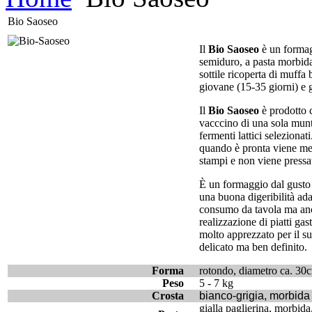
Bio Saoseo
Il
Bio Saoseo
è un forma
semiduro, a pasta morbida
sottile ricoperta di muffa 
giovane (15-35 giorni) e gr
Il
Bio Saoseo
è prodotto c
vacccino di una sola mun
fermenti lattici selezionat
quando è pronta viene me
stampi e non viene pressa
È un formaggio dal gusto
una buona digeribilità adat
consumo da tavola ma anc
realizzazione di piatti ga
molto apprezzato per il s
delicato ma ben definito.
Forma
rotondo, diametro ca. 30
Peso
5 - 7 kg
Crosta
bianco-grigia, morbida
gialla paglierina, morbida